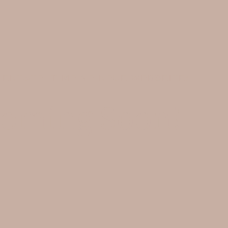
 ENTSTEHT MEINE NEUE WEBSEITE!
oming Soon!